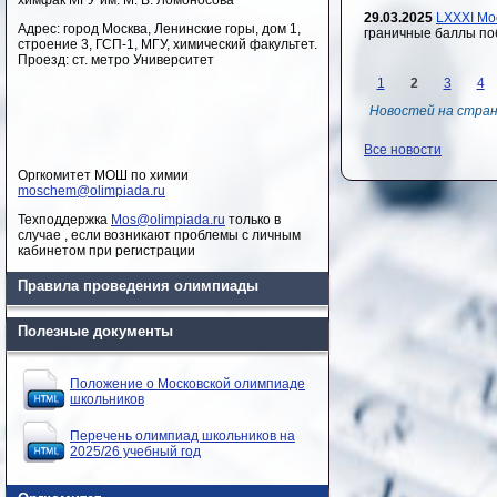
химфак МГУ им. М. В. Ломоносова
29.03.2025
LXXXI Мо
Адрес: город Москва, Ленинские горы, дом 1,
граничные баллы по
строение 3, ГСП-1, МГУ, химический факультет.
Проезд: ст. метро Университет
1
2
3
4
Новостей на стра
Все новости
Оргкомитет МОШ по химии
moschem@olimpiada.ru
Техподдержка
Mos@olimpiada.ru
только в
случае , если возникают проблемы с личным
кабинетом при регистрации
Правила проведения олимпиады
Полезные документы
Положение о Московской олимпиаде
школьников
Перечень олимпиад школьников на
2025/26 учебный год