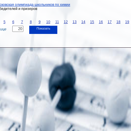
сковская олимпиада школьников по химии
бедителей и призеров
5
6
7
8
9
10
11
12
13
14
15
16
17
18
19
Показать
нице