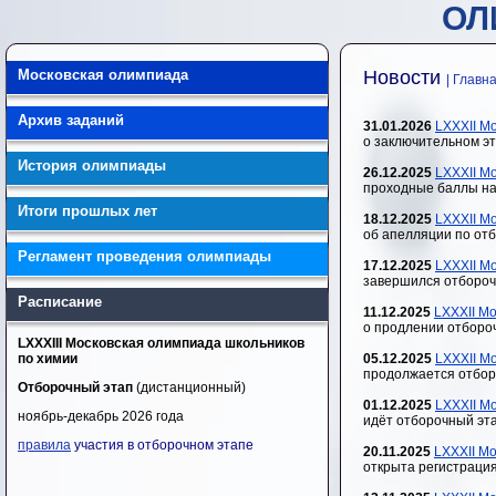
ОЛ
Московская олимпиада
Новости
| Главн
Архив заданий
31.01.2026
LXXXII М
о заключительном э
История олимпиады
26.12.2025
LXXXII М
проходные баллы на
Итоги прошлых лет
18.12.2025
LXXXII М
об апелляции по от
Регламент проведения олимпиады
17.12.2025
LXXXII М
завершился отбороч
Расписание
11.12.2025
LXXXII М
о продлении отбороч
LXXXIII Московская олимпиада школьников
по химии
05.12.2025
LXXXII М
продолжается отбор
Отборочный этап
(дистанционный)
01.12.2025
LXXXII М
ноябрь-декабрь 2026 года
идёт отборочный эта
правила
участия в отборочном этапе
20.11.2025
LXXXII М
открыта регистраци