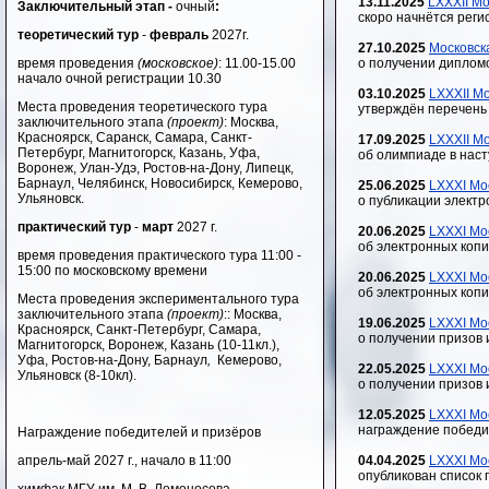
13.11.2025
LXXXII М
Заключительный этап -
очный
:
скоро начнётся реги
теоретический тур
-
февраль
2027г.
27.10.2025
Московск
время проведения
(московское)
: 11.00-15.00
о получении диплом
начало очной регистрации 10.30
03.10.2025
LXXXII М
Места проведения теоретического тура
утверждён перечень
заключительного этапа
(проект)
: Москва,
Красноярск, Саранск, Самара, Санкт-
17.09.2025
LXXXII М
Петербург, Магнитогорск, Казань, Уфа,
об олимпиаде в нас
Воронеж, Улан-Удэ, Ростов-на-Дону, Липецк,
Барнаул,
Челябинск,
Новосибирск, Кемерово,
25.06.2025
LXXXI Мо
Ульяновск.
о публикации элект
практический тур
-
март
2027 г.
20.06.2025
LXXXI Мо
об электронных коп
время проведения практического тура 11:00 -
15:00 по московскому времени
20.06.2025
LXXXI Мо
об электронных коп
Места проведения экспериментального тура
заключительного этапа
(проект)
:: Москва,
19.06.2025
LXXXI Мо
Красноярск, Санкт-Петербург, Самара,
о получении призов 
Магнитогорск, Воронеж, Казань (10-11кл.),
Уфа, Ростов-на-Дону, Барнаул
,
Кемерово,
22.05.2025
LXXXI Мо
Ульяновск (8-10кл).
о получении призов 
12.05.2025
LXXXI Мо
награждение победи
Награждение победителей и призёров
апрель-май 2027 г., начало в 11:00
04.04.2025
LXXXI Мо
опубликован список