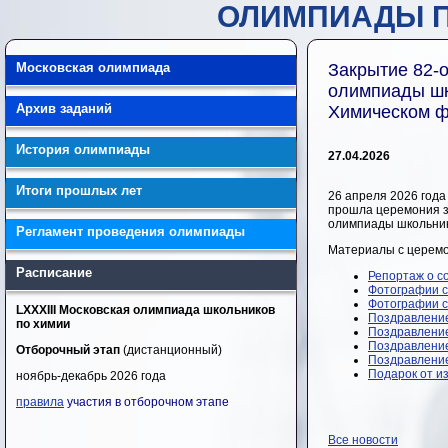
ОЛИМПИАДЫ П
Московская олимпиада
Закрытие 82-
олимпиады шк
Архив заданий
Химическом ф
История олимпиады
27.04.2026
Итоги прошлых лет
26 апреля 2026 год
прошла церемония з
олимпиады школьник
Регламент проведения олимпиады
Материалы с церемо
Расписание
Репортаж о с
Фотографии с
Фотографии с
LXXXIII Московская олимпиада школьников
Поздравление
по химии
Поздравлени
Поздравление
Отборочный этап
(дистанционный)
Поздравление
Подарок от и
ноябрь-декабрь 2026 года
правила
участия в отборочном этапе
Все новости