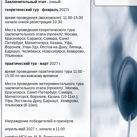
Заключительный этап -
очный
:
теоретический тур
-
февраль
2027г.
время проведения
(московское)
: 11.00-15.00
начало очной регистрации 10.30
Места проведения теоретического тура
заключительного этапа
(проект)
: Москва,
Красноярск, Саранск, Самара, Санкт-
Петербург, Магнитогорск, Казань, Уфа,
Воронеж, Улан-Удэ, Ростов-на-Дону, Липецк,
Барнаул,
Челябинск,
Новосибирск, Кемерово,
Ульяновск.
практический тур
-
март
2027 г.
время проведения практического тура 11:00 -
15:00 по московскому времени
Места проведения экспериментального тура
заключительного этапа
(проект)
:: Москва,
Красноярск, Санкт-Петербург, Самара,
Магнитогорск, Воронеж, Казань (10-11кл.),
Уфа, Ростов-на-Дону, Барнаул
,
Кемерово,
Ульяновск (8-10кл).
Награждение победителей и призёров
апрель-май 2027 г., начало в 11:00