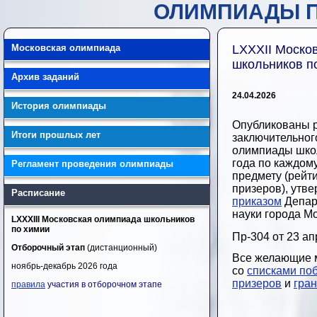
ОЛИМПИАДЫ П
Московская олимпиада
LXXXII Моско
школьников п
Архив заданий
24.04.2026
История олимпиады
Опубликованы 
Итоги прошлых лет
заключительног
олимпиады школ
года по каждом
Регламент проведения олимпиады
предмету (рейти
призеров), утв
Расписание
приказом
Депар
науки города М
LXXXIII Московская олимпиада школьников
по химии
Пр-304 от 23 ап
Отборочный этап
(дистанционный)
Все желающие м
ноябрь-декабрь 2026 года
со
списками по
призеров
и
гра
правила
участия в отборочном этапе