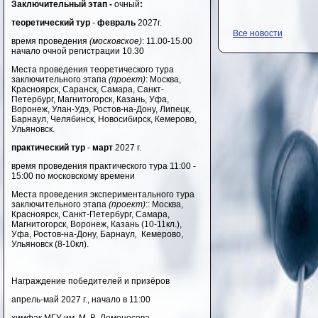
Заключительный этап -
очный
:
теоретический тур
-
февраль
2027г.
Все новости
время проведения
(московское)
: 11.00-15.00
начало очной регистрации 10.30
Места проведения теоретического тура
заключительного этапа
(проект)
: Москва,
Красноярск, Саранск, Самара, Санкт-
Петербург, Магнитогорск, Казань, Уфа,
Воронеж, Улан-Удэ, Ростов-на-Дону, Липецк,
Барнаул,
Челябинск,
Новосибирск, Кемерово,
Ульяновск.
практический тур
-
март
2027 г.
время проведения практического тура 11:00 -
15:00 по московскому времени
Места проведения экспериментального тура
заключительного этапа
(проект)
:: Москва,
Красноярск, Санкт-Петербург, Самара,
Магнитогорск, Воронеж, Казань (10-11кл.),
Уфа, Ростов-на-Дону, Барнаул
,
Кемерово,
Ульяновск (8-10кл).
Награждение победителей и призёров
апрель-май 2027 г., начало в 11:00