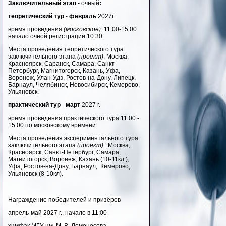
Заключительный этап -
очный
:
теоретический тур
-
февраль
2027г.
время проведения
(московское)
: 11.00-15.00
начало очной регистрации 10.30
Места проведения теоретического тура
заключительного этапа
(проект)
: Москва,
Красноярск, Саранск, Самара, Санкт-
Петербург, Магнитогорск, Казань, Уфа,
Воронеж, Улан-Удэ, Ростов-на-Дону, Липецк,
Барнаул,
Челябинск,
Новосибирск, Кемерово,
Ульяновск.
практический тур
-
март
2027 г.
время проведения практического тура 11:00 -
15:00 по московскому времени
Места проведения экспериментального тура
заключительного этапа
(проект)
:: Москва,
Красноярск, Санкт-Петербург, Самара,
Магнитогорск, Воронеж, Казань (10-11кл.),
Уфа, Ростов-на-Дону, Барнаул
,
Кемерово,
Ульяновск (8-10кл).
Награждение победителей и призёров
апрель-май 2027 г., начало в 11:00