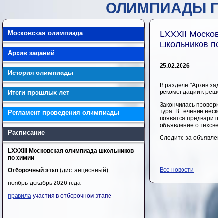
ОЛИМПИАДЫ П
Московская олимпиада
LXXXII Моско
школьников п
Архив заданий
25.02.2026
История олимпиады
В разделе "Архив за
рекомендации к ре
Итоги прошлых лет
Закончилась проверк
тура. В течение нес
Регламент проведения олимпиады
появятся предварит
объявление о техсв
Расписание
Следите за объявле
LXXXIII Московская олимпиада школьников
по химии
Все новости
Отборочный этап
(дистанционный)
ноябрь-декабрь 2026 года
правила
участия в отборочном этапе